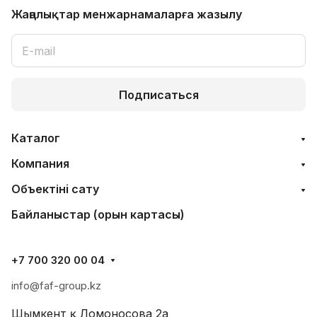
Жаңалықтар мен
жарнамаларға жазылу
Подписаться
Каталог
Компания
Объектінi сату
Байланыстар (орын картасы)
+7 700 320 00 04
info@faf-group.kz
Шымкент қ., Ломоносова 2а