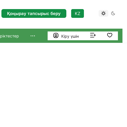
Қоңырау тапсырыс беру
KZ
ріктестер
Кіру үшін