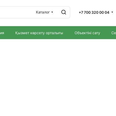
Каталог
+7 700 320 00 04
ия
Қызмет көрсету орталығы
Объектіні сату
Се