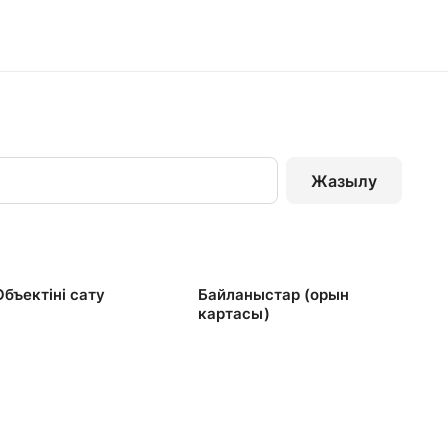
Жазылу
Объектінi сату
Байланыстар (орын
картасы)