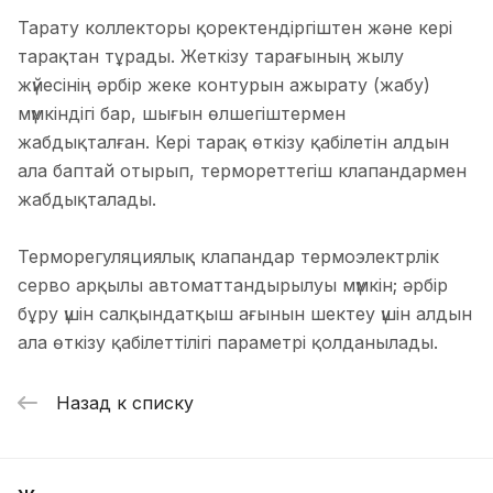
Тарату коллекторы қоректендіргіштен және кері
тарақтан тұрады. Жеткізу тарағының жылу
жүйесінің әрбір жеке контурын ажырату (жабу)
мүмкіндігі бар, шығын өлшегіштермен
жабдықталған. Кері тарақ өткізу қабілетін алдын
ала баптай отырып, термореттегіш клапандармен
жабдықталады.
Терморегуляциялық клапандар термоэлектрлік
серво арқылы автоматтандырылуы мүмкін; әрбір
бұру үшін салқындатқыш ағынын шектеу үшін алдын
ала өткізу қабілеттілігі параметрі қолданылады.
Назад к списку