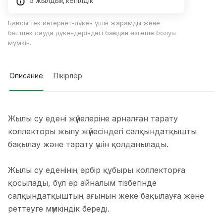
5 жылдық кепілдік
Бағасы тек интернет-дүкен үшін жарамды және
бөлшек сауда дүкендеріндегі бағадан өзгеше болуы
мүмкін.
Описание
Пікірлер
Жылы су едені жүйелеріне арналған тарату
коллекторы жылу жүйесіндегі салқындатқышты
бақылау және тарату үшін қолданылады.
Жылы су еденінің әрбір құбыры коллекторға
қосылады, бұл әр айналым тізбегінде
салқындатқыштың ағынын жеке бақылауға және
реттеуге мүмкіндік береді.