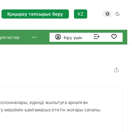
Қоңырау тапсырыс беру
KZ
ріктестер
Кіру үшін
з колонкалары, еденді жылытуға арналған
у мерзімін қамтамасыз ететін жоғары сапалы.