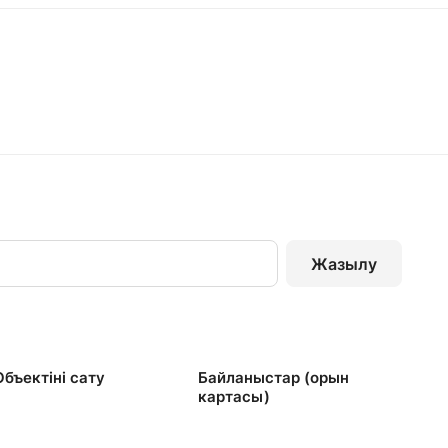
Жазылу
Объектінi сату
Байланыстар (орын
картасы)