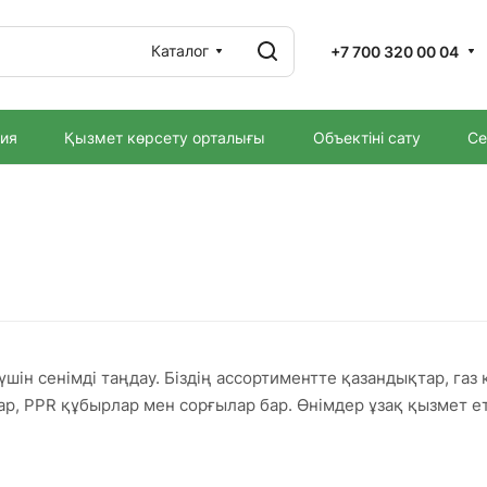
Каталог
+7 700 320 00 04
ия
Қызмет көрсету орталығы
Объектіні сату
Се
үшін сенімді таңдау. Біздің ассортиментте қазандықтар, га
р, PPR құбырлар мен сорғылар бар. Өнімдер ұзақ қызмет ет