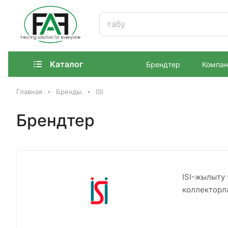
Каталог
Брендтер
Компан
Главная
Бренды
ISI
Брендтер
ISI-жылыту 
коллекторла