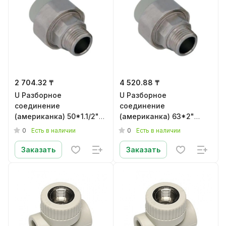
2 704.32 ₸
4 520.88 ₸
U Разборное
U Разборное
соединение
соединение
(американка) 50*1.1/2"
(американка) 63*2"
резьба наружная серое
резьба наружная серое
0
0
Есть в наличии
Есть в наличии
ППР
ППР 63*2
Заказать
Заказать