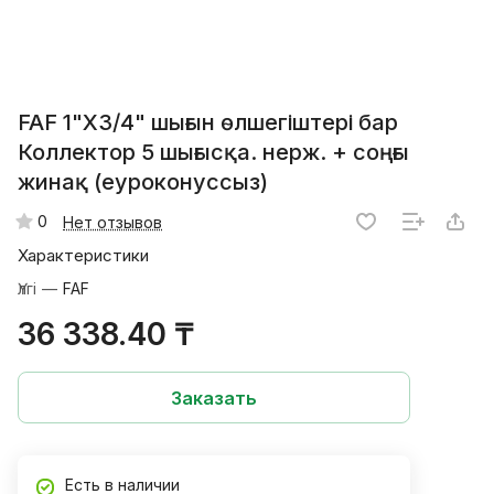
FAF 1"X3/4" шығын өлшегіштері бар
Коллектор 5 шығысқа. нерж. + соңғы
жинақ (еуроконуссыз)
0
Нет отзывов
Характеристики
Үлгі
—
FAF
36 338.40 ₸
Заказать
Есть в наличии