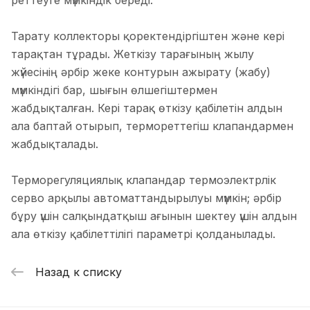
реттеуге мүмкіндік береді.
Тарату коллекторы қоректендіргіштен және кері
тарақтан тұрады. Жеткізу тарағының жылу
жүйесінің әрбір жеке контурын ажырату (жабу)
мүмкіндігі бар, шығын өлшегіштермен
жабдықталған. Кері тарақ өткізу қабілетін алдын
ала баптай отырып, термореттегіш клапандармен
жабдықталады.
Терморегуляциялық клапандар термоэлектрлік
серво арқылы автоматтандырылуы мүмкін; әрбір
бұру үшін салқындатқыш ағынын шектеу үшін алдын
ала өткізу қабілеттілігі параметрі қолданылады.
Назад к списку