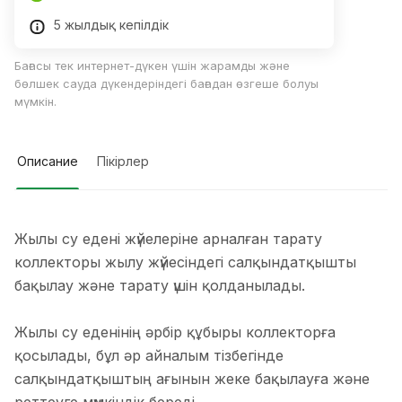
5 жылдық кепілдік
Бағасы тек интернет-дүкен үшін жарамды және
бөлшек сауда дүкендеріндегі бағадан өзгеше болуы
мүмкін.
Описание
Пікірлер
Жылы су едені жүйелеріне арналған тарату
коллекторы жылу жүйесіндегі салқындатқышты
бақылау және тарату үшін қолданылады.
Жылы су еденінің әрбір құбыры коллекторға
қосылады, бұл әр айналым тізбегінде
салқындатқыштың ағынын жеке бақылауға және