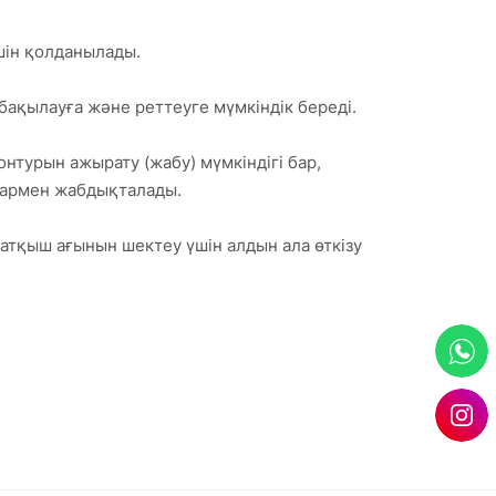
шін қолданылады.
ақылауға және реттеуге мүмкіндік береді.
нтурын ажырату (жабу) мүмкіндігі бар,
ндармен жабдықталады.
атқыш ағынын шектеу үшін алдын ала өткізу