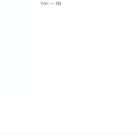
Үлгі
—
ISI