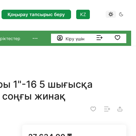
Қоңырау тапсырыс беру
KZ
ріктестер
Кіру үшін
оры 1"-16 5 шығысқа
+ соңғы жинақ