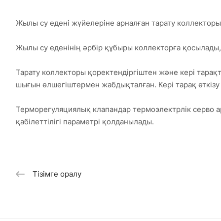
Жылы су едені жүйелеріне арналған тарату коллектор
Жылы су еденінің әрбір құбыры коллекторға қосылады,
Тарату коллекторы қоректендіргіштен және кері тарақт
шығын өлшегіштермен жабдықталған. Кері тарақ өткізу
Терморегуляциялық клапандар термоэлектрлік серво а
қабілеттілігі параметрі қолданылады.
Тізімге оралу