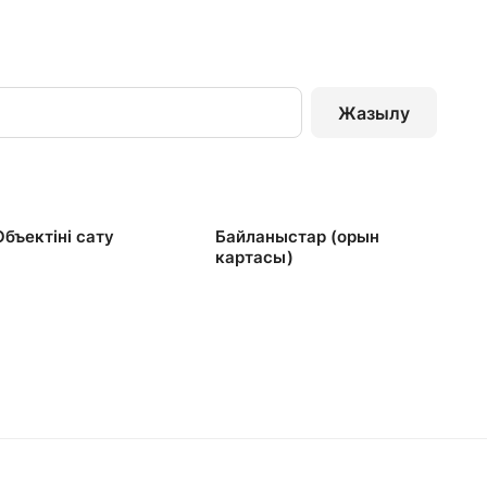
Жазылу
Объектінi сату
Байланыстар (орын
картасы)