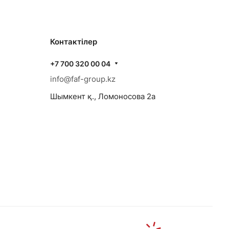
Контактілер
+7 700 320 00 04
info@faf-group.kz
Шымкент қ., Ломоносова 2а