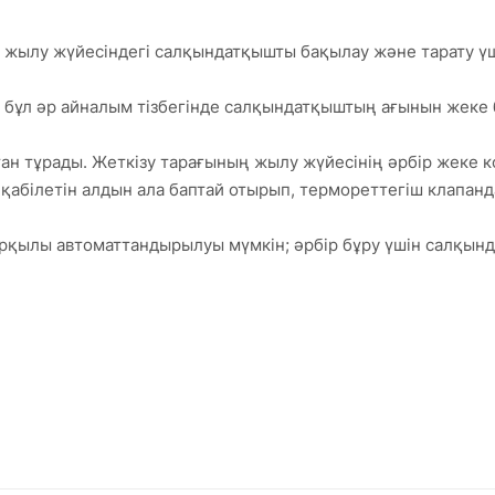
ы жылу жүйесіндегі салқындатқышты бақылау және тарату ү
 бұл әр айналым тізбегінде салқындатқыштың ағынын жеке б
ан тұрады. Жеткізу тарағының жылу жүйесінің әрбір жеке ко
 қабілетін алдын ала баптай отырып, термореттегіш клапа
рқылы автоматтандырылуы мүмкін; әрбір бұру үшін салқынд