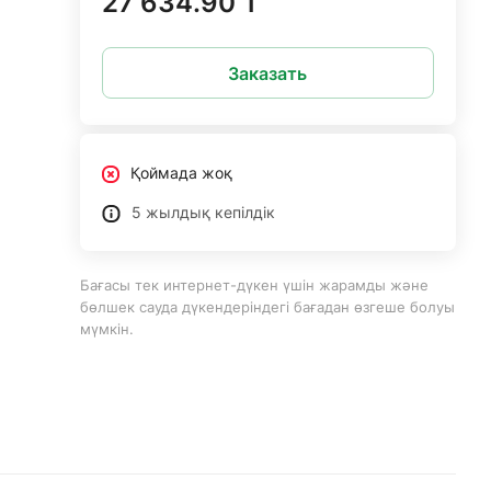
27 634.90 ₸
Заказать
Қоймада жоқ
5 жылдық кепілдік
Бағасы тек интернет-дүкен үшін жарамды және
бөлшек сауда дүкендеріндегі бағадан өзгеше болуы
мүмкін.