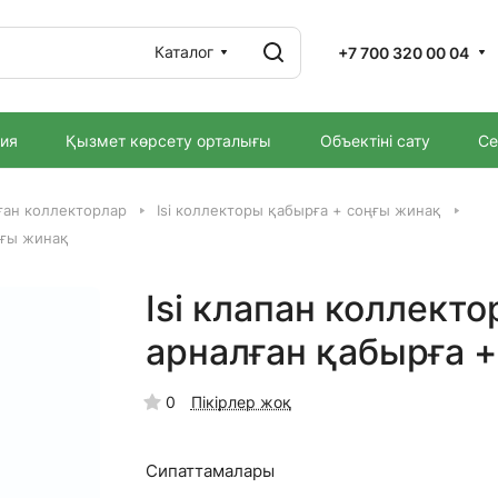
Каталог
+7 700 320 00 04
ия
Қызмет көрсету орталығы
Объектіні сату
Се
ған коллекторлар
Isi коллекторы қабырға + соңғы жинақ
ңғы жинақ
Isi клапан коллект
арналған қабырға 
0
Пікірлер жоқ
Сипаттамалары