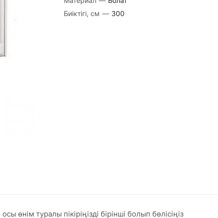
Материал
—
Болат
Биіктігі, см
—
300
сы өнім туралы пікіріңізді бірінші болып бөлісіңіз