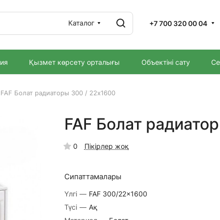
Каталог
+7 700 320 00 04
ия
Қызмет көрсету орталығы
Объектіні сату
Се
FAF Болат радиаторы 300 / 22x1600
FAF Болат радиатор
0
Пікірлер жоқ
Сипаттамалары
Үлгі
—
FAF 300/22x1600
Түсі
—
Ақ