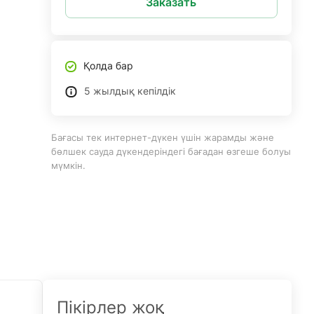
Заказать
Қолда бар
5 жылдық кепілдік
Бағасы тек интернет-дүкен үшін жарамды және
бөлшек сауда дүкендеріндегі бағадан өзгеше болуы
мүмкін.
Пікірлер жоқ