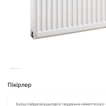
Пікірлер
Басқа пайдаланушыларға таңдауына көмектесіңіз - о