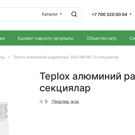
Каталог
+7 700 320 00 04
ия
Қызмет көрсету орталығы
Объектіні сату
Се
ары
Teplox алюминий радиаторы 500*96*80 10 секциялар
Teplox алюминий р
секциялар
0
Пікірлер жоқ