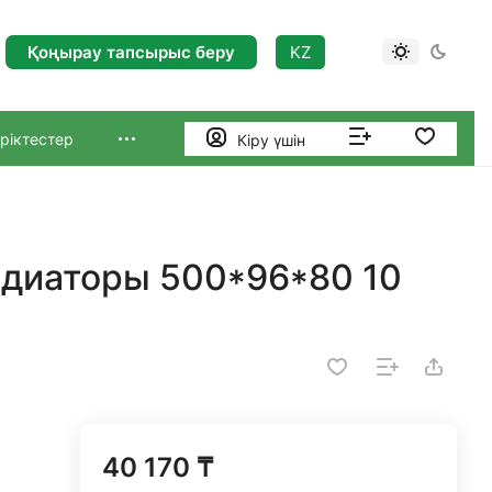
Қоңырау тапсырыс беру
KZ
ріктестер
Кіру үшін
адиаторы 500*96*80 10
40 170 ₸