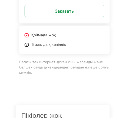
Заказать
Қоймада жоқ
5 жылдық кепілдік
Бағасы тек интернет-дүкен үшін жарамды және
бөлшек сауда дүкендеріндегі бағадан өзгеше болуы
мүмкін.
Пікірлер жоқ