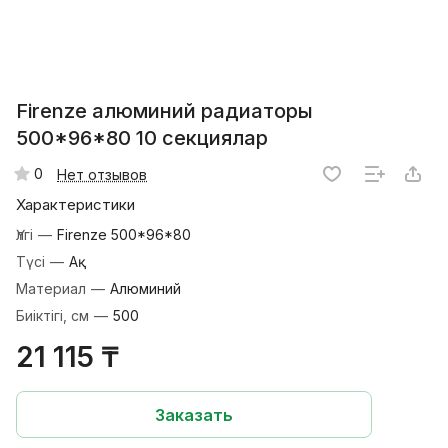
Firenze алюминий радиаторы
500*96*80 10 секциялар
0
Нет отзывов
Характеристики
Үлгі
—
Firenze 500*96*80
Түсі
—
Ақ
Материал
—
Алюминий
Биіктігі, см
—
500
21 115 ₸
Заказать