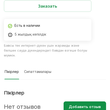
Заказать
Есть в наличии
5 жылдық кепілдік
Бағасы тек интернет-дүкен үшін жарамды және
бөлшек сауда дүкендеріндегі бағадан өзгеше болуы
мүмкін.
Пікірлер
Сипаттамалары
Пікірлер
Нет отзывов
Добавить отзыв