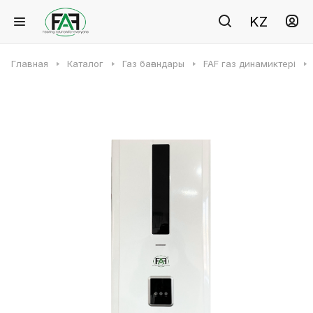
KZ
Главная
Каталог
Газ бағандары
FAF газ динамиктері