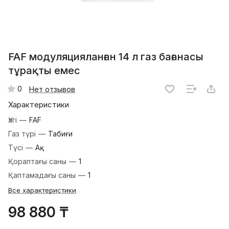
FAF модуляцияланған 14 л газ бағанасы
тұрақты емес
0
Нет отзывов
Характеристики
Үлгі
—
FAF
Газ түрі
—
Табиғи
Түсі
—
Ақ
Қораптағы саны
—
1
Қаптамадағы саны
—
1
Все характеристики
98 880 ₸