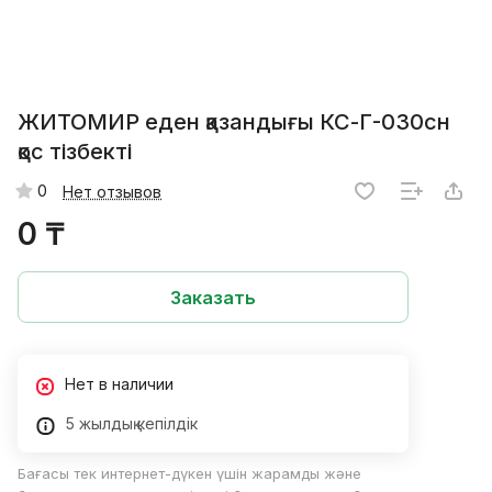
ЖИТОМИР еден қазандығы КС-Г-030сн
қос тізбекті
0
Нет отзывов
0 ₸
Заказать
Нет в наличии
5 жылдық кепілдік
Бағасы тек интернет-дүкен үшін жарамды және