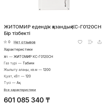
ЖИТОМИР едендік қазандық КС-Г0120СН
Бір тізбекті
0
Нет отзывов
Характеристики
Үлгі
—
ЖИТОМИР КС-Г0120СН
Газ түрі
—
Табиғи
Жылыту алаңы, кв.м
—
1200
Қуат, кВт
—
120
Түсі
—
Ақ
Все характеристики
601 085 340 ₸