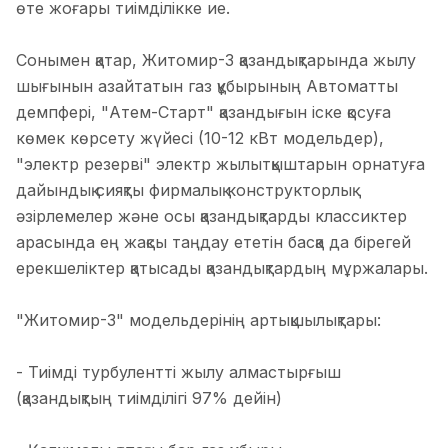
өте жоғары тиімділікке ие.
Сонымен қатар, Житомир-3 қазандықтарында жылу
шығынын азайтатын газ құбырының Автоматты
демпфері, "Атем-Старт" қазандығын іске қосуға
көмек көрсету жүйесі (10-12 кВт модельдер),
"электр резерві" электр жылытқыштарын орнатуға
дайындық сияқты фирмалық конструкторлық
әзірлемелер және осы қазандықтарды классиктер
арасында ең жақсы таңдау ететін басқа да бірегей
ерекшеліктер қатысады қазандықтардың мұржалары.
"Житомир-3" модельдерінің артықшылықтары:
- Тиімді турбулентті жылу алмастырғыш
(қазандықтың тиімділігі 97% дейін)