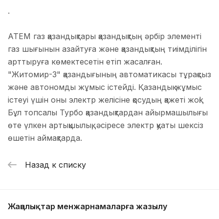
.
АТЕМ газ қазандықтары қазандықтың әрбір элементі
газ шығынын азайтуға және қазандықтың тиімділігін
арттыруға көмектесетін етіп жасалған.
"Житомир-3" қазандығының автоматикасы тұрақсыз
және автономды жұмыс істейді. Қазандық жұмыс
істеуі үшін оны электр желісіне қосудың қажеті жоқ!
Бұл топсалы Турбо қазандықтардан айырмашылығы
өте үлкен артықшылық, әсіресе электр қуаты шексіз
өшетін аймақтарда.
Назад к списку
Жаңалықтар мен
жарнамаларға жазылу