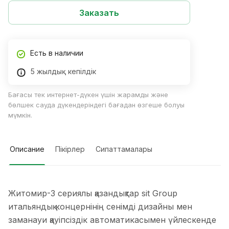
Заказать
Есть в наличии
5 жылдық кепілдік
Бағасы тек интернет-дүкен үшін жарамды және
бөлшек сауда дүкендеріндегі бағадан өзгеше болуы
мүмкін.
Описание
Пікірлер
Сипаттамалары
Житомир-3 сериялы қазандықтар sit Group
итальяндық концернінің сенімді дизайны мен
заманауи қауіпсіздік автоматикасымен үйлескенде