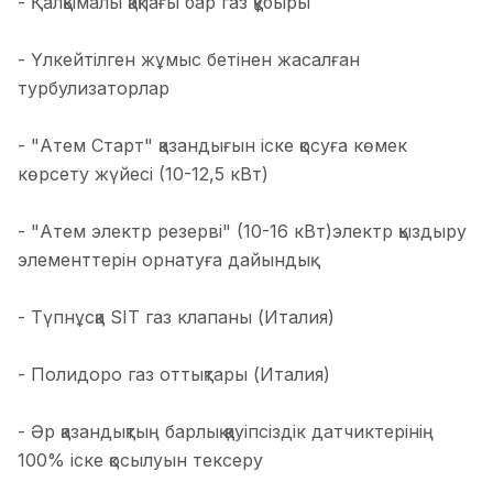
- Қалқымалы қақпағы бар газ құбыры
- Үлкейтілген жұмыс бетінен жасалған
турбулизаторлар
- "Атем Старт" қазандығын іске қосуға көмек
көрсету жүйесі (10-12,5 кВт)
- "Атем электр резерві" (10-16 кВт)электр қыздыру
элементтерін орнатуға дайындық
- Түпнұсқа SIT газ клапаны (Италия)
- Полидоро газ оттықтары (Италия)
- Әр қазандықтың барлық қауіпсіздік датчиктерінің
100% іске қосылуын тексеру