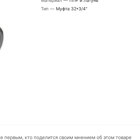
Материал
—
ППР и Латунь
Тип
—
Муфта 32*3/4"
те первым, кто поделится своим мнением об этом товаре