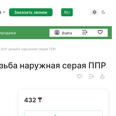
Заказать звонок
RU
4
 продажи
Войти
3/4" резьба наружная серая ППР
езьба наружная серая ППР
432 ₸