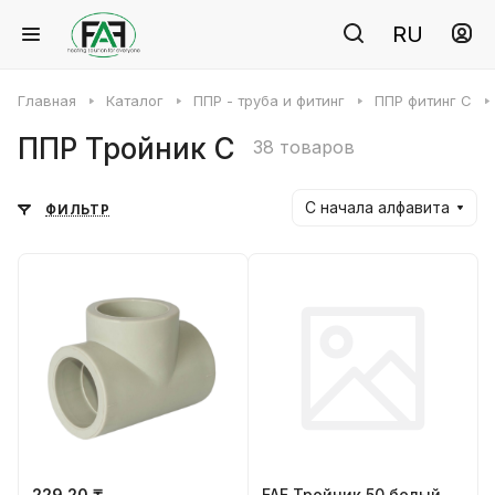
RU
Главная
Каталог
ППР - труба и фитинг
ППР фитинг C
ППР Тройник C
38 товаров
С начала алфавита
ФИЛЬТР
229.20 ₸
FAF Тройник 50 белый